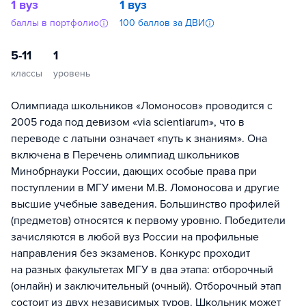
1 вуз
1 вуз
баллы в портфолио
100 баллов за ДВИ
5-11
1
классы
уровень
Олимпиада школьников «Ломоносов» проводится с
2005 года под девизом «via scientiarum», что в
переводе с латыни означает «путь к знаниям». Она
включена в Перечень олимпиад школьников
Минобрнауки России, дающих особые права при
поступлении в МГУ имени М.В. Ломоносова и другие
высшие учебные заведения. Большинство профилей
(предметов) относятся к первому уровню. Победители
зачисляются в любой вуз России на профильные
направления без экзаменов. Конкурс проходит
на разных факультетах МГУ в два этапа: отборочный
(онлайн) и заключительный (очный). Отборочный этап
состоит из двух независимых туров. Школьник может