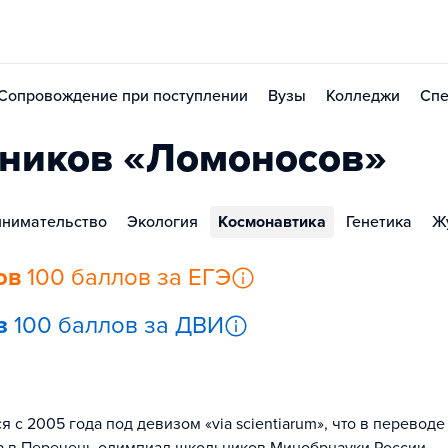
Сопровождение при поступлении
Вузы
Колледжи
Спе
ников «Ломоносов»
нимательство
Экология
Космонавтика
Генетика
Ж
ов
100 баллов за ЕГЭ
з
100 баллов за ДВИ
 2005 года под девизом «via scientiarum», что в переводе