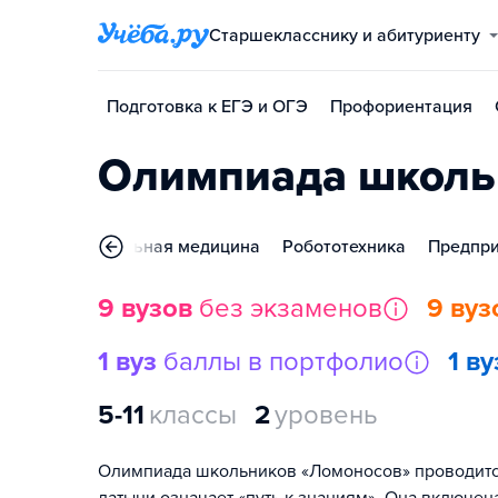
Старшекласснику и абитуриенту
Подготовка к ЕГЭ и ОГЭ
Профориентация
Олимпиада школь
Фундаментальная медицина
Робототехника
Предпри
9 вузов
без экзаменов
9 вуз
1 вуз
баллы в портфолио
1 ву
5-11
классы
2
уровень
Олимпиада школьников «Ломоносов» проводится с