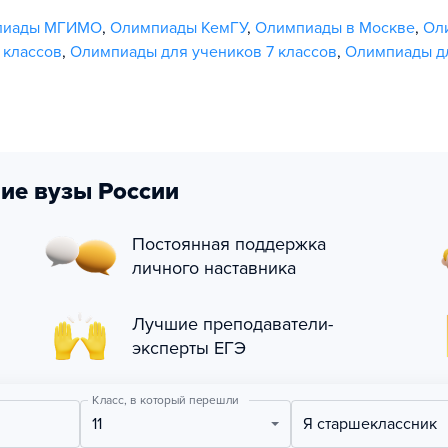
пиады МГИМО
,
Олимпиады КемГУ
,
Олимпиады в Москве
,
Ол
 классов
,
Олимпиады для учеников 7 классов
,
Олимпиады дл
ие вузы России
Постоянная поддержка
личного наставника
Лучшие преподаватели-
эксперты ЕГЭ
Класс, в который перешли
11
Я старшеклассник