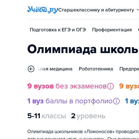
Старшекласснику и абитуриенту
Подготовка к ЕГЭ и ОГЭ
Профориентация
Олимпиада школь
Фундаментальная медицина
Робототехника
Предпри
9 вузов
без экзаменов
9 вуз
1 вуз
баллы в портфолио
1 ву
5-11
классы
2
уровень
Олимпиада школьников «Ломоносов» проводится с