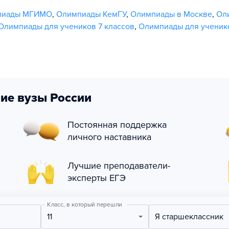
пиады МГИМО
,
Олимпиады КемГУ
,
Олимпиады в Москве
,
Ол
Олимпиады для учеников 7 классов
,
Олимпиады для ученико
ие вузы России
Постоянная поддержка
личного наставника
Лучшие преподаватели-
эксперты ЕГЭ
Класс, в который перешли
11
Я старшеклассник