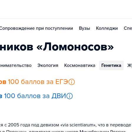
Сопровождение при поступлении
Вузы
Колледжи
Спе
ников «Ломоносов»
нимательство
Экология
Космонавтика
Генетика
Ж
ов
100 баллов за ЕГЭ
з
100 баллов за ДВИ
 2005 года под девизом «via scientiarum», что в переводе