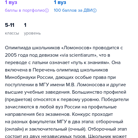
1 вуз
1 вуз
баллы в портфолио
100 баллов за ДВИ
5-11
1
классы
уровень
Олимпиада школьников «Ломоносов» проводится с
2005 года под девизом «via scientiarum», что в
переводе с латыни означает «путь к знаниям». Она
включена в Перечень олимпиад школьников
Минобрнауки России, дающих особые права при
поступлении в МГУ имени М.В. Ломоносова и другие
высшие учебные заведения. Большинство профилей
(предметов) относятся к первому уровню. Победители
зачисляются в любой вуз России на профильные
направления без экзаменов. Конкурс проходит
на разных факультетах МГУ в два этапа: отборочный
(онлайн) и заключительный (очный). Отборочный этап
состоит из двух независимых туров. Школьник может