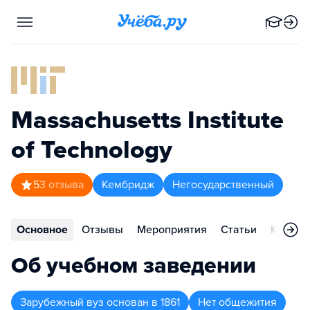
Massachusetts Institute
of Technology
5
3
отзыва
Кембридж
Негосударственный
Основное
Отзывы
Мероприятия
Статьи
Контак
Об учебном заведении
Зарубежный вуз
основан в
1861
Нет общежития