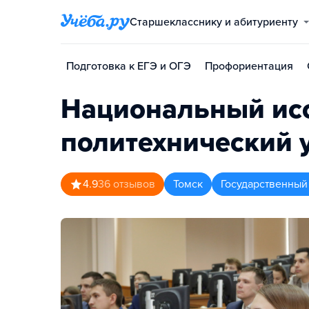
Старшекласснику и абитуриенту
Подготовка к ЕГЭ и ОГЭ
Профориентация
Национальный исс
политехнический 
4.9
36
отзывов
Томск
Государственный