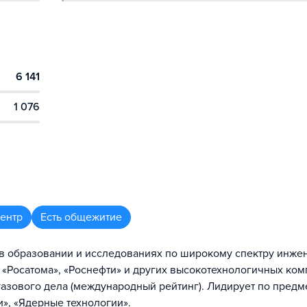
6 141
1 076
центр
Есть общежитие
 в образовании и исследованиях по широкому спектру инже
 «Росатома», «Роснефти» и других высокотехнологичных ком
газового дела (международный рейтинг). Лидирует по пред
», «Ядерные технологии».