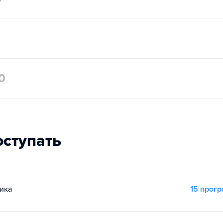
0
оступать
ика
15 прог