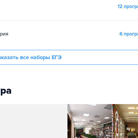
12 прог
ория
6 прог
казать все наборы ЕГЭ
ура