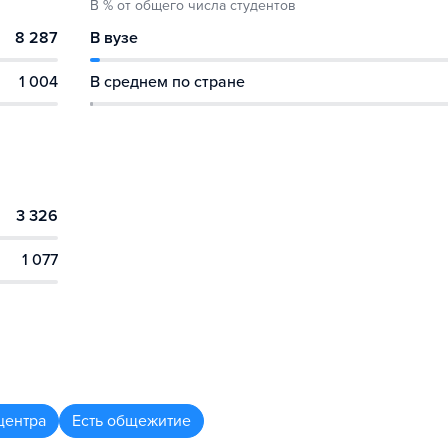
В % от общего числа студентов
8 287
В вузе
1 004
В среднем по стране
3 326
1 077
центра
Есть общежитие