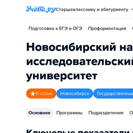
Старшекласснику и абитуриенту
Подготовка к ЕГЭ и ОГЭ
Профориентация
Новосибирский н
исследовательски
университет
1
1
отзыв
Новосибирск
Государственны
Основное
Программы
Подразделения
О