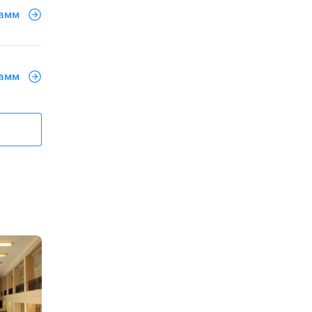
рамм
рамм