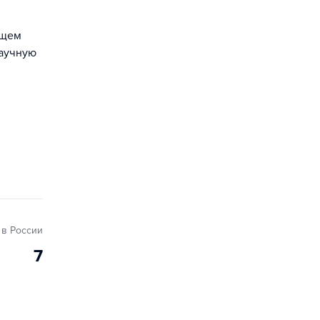
ущем
научную
в России
7