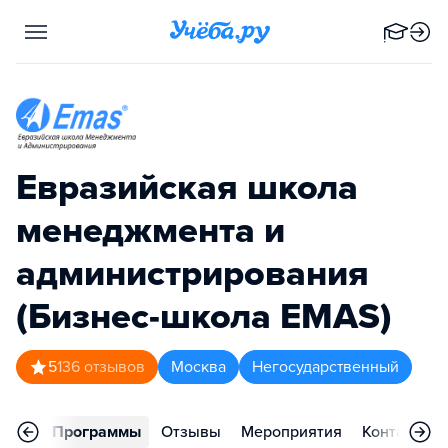
Евразийская школа
менеджмента и
администрирования
(Бизнес-школа EMAS)
5
136
отзывов
Москва
Негосударственный
вное
Программы
Отзывы
Мероприятия
Контакты