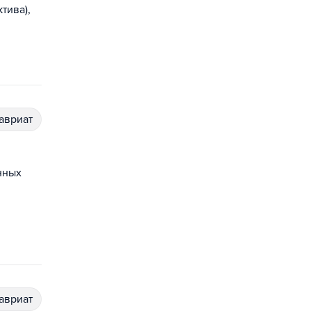
тива),
лавриат
нных
лавриат