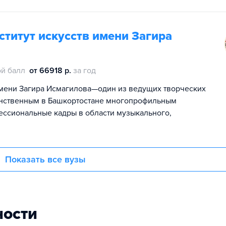
титут искусств имени Загира
й балл
от 66918 р.
за год
имени Загира Исмагилова—один из ведущих творческих
динственным в Башкортостане многопрофильным
ссиональные кадры в области музыкального,
Показать все вузы
ности