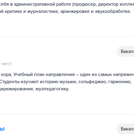
ебя в административной работе (продюсер, директор коллек
й критике и журналистике, аранжировке и звукообработке.
бака
 мест
 хора. Учебный план направления – один из самых напряже
Студенты изучают историю музыки, сольфеджио, гармонию,
ирижирование, музпедагогику.
ды
бака