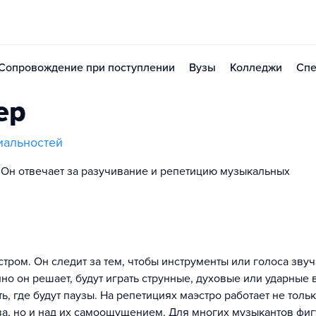
Сопровождение при поступлении
Вузы
Колледжи
Спе
ер
иальностей
Он отвечает за разучивание и репетицию музыкальных
тром. Он следит за тем, чтобы инструменты или голоса зву
но он решает, будут играть струнные, духовые или ударные 
ь, где будут паузы. На репетициях маэстро работает не толь
а, но и над их самоощущением. Для многих музыкантов фиг