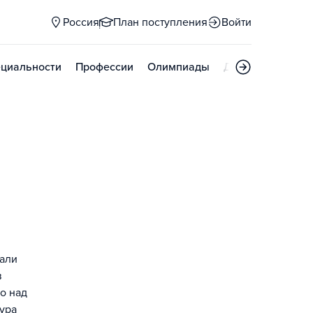
Россия
План поступления
Войти
циальности
Профессии
Олимпиады
Дни открытых д
чали
в
ко над
ура