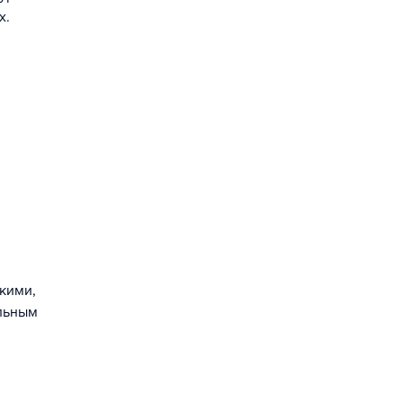
х.
кими,
альным