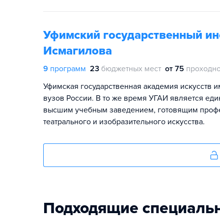
Уфимский государственный инс
Исмагилова
9
программ
23
бюджетных мест
от 75
проходно
Уфимская государственная академия искусств 
вузов России. В то же время УГАИ является е
высшим учебным заведением, готовящим профе
театрального и изобразительного искусства.
Подходящие специаль