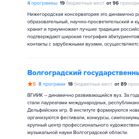
4
программы
19
бюджетных мест
от 96
проходн
Нижегородская консерватория это динамично 
образовательный, научно-просветительский и к
хранит и приумножает лучшие традиции россий
подтверждают широкая география абитуриентов 
контакты с зарубежными вузами, осуществляетс
Волгоградский государственны
5
8
программ
18
бюджетных мест
от 89
прох
ВГИИК – динамично развивающийся вуз. За год
стали лауреатами международных, республиканс
Дельфийских игр. В институте формируются нов
организуются фестивали, конкурсы, симпозиум
крупный центр профессионального художественн
музыкальной науки Волгоградской области.