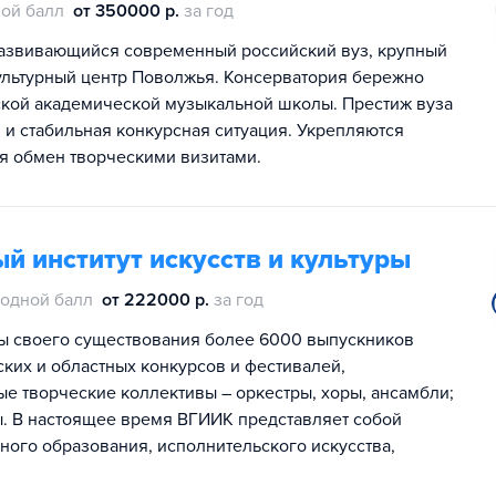
ой балл
от 350000 р.
за год
развивающийся современный российский вуз, крупный
ультурный центр Поволжья. Консерватория бережно
ской академической музыкальной школы. Престиж вуза
и стабильная конкурсная ситуация. Укрепляются
я обмен творческими визитами.
й институт искусств и культуры
одной балл
от 222000 р.
за год
ы своего существования более 6000 выпускников
ких и областных конкурсов и фестивалей,
ые творческие коллективы – оркестры, хоры, ансамбли;
ы. В настоящее время ВГИИК представляет собой
ого образования, исполнительского искусства,