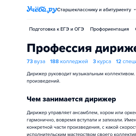
Старшекласснику и абитуриенту
Подготовка к ЕГЭ и ОГЭ
Профориентация
Профессия дириж
73
вуза
188
колледжей
3
курса
12
спец
Дирижер руководит музыкальным коллективом. 
произведений.
Чем занимается дирижер
Дирижер управляет ансамблем, хором или оркес
гармонично, вовремя вступали и затихали. Имен
конкретной части произведения, с какой скорост
исполнительским мастерством своего коллектив