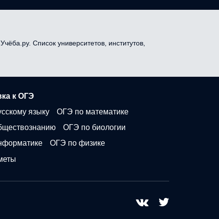
Учёба.ру. Список университетов, институтов,
ка к ОГЭ
усскому языку
ОГЭ по математике
бществознанию
ОГЭ по биологии
нформатике
ОГЭ по физике
меты