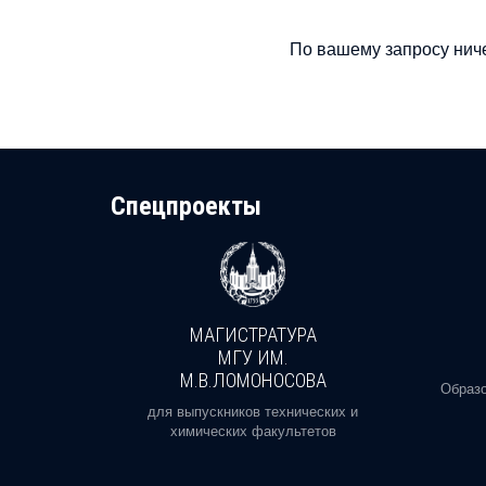
По вашему запросу ниче
Cпецпроекты
МАГИСТРАТУРА
И
МГУ ИМ.
М.В.ЛОМОНОСОВА
, реальное
Образо
орая есть
для выпускников технических и
химических факультетов