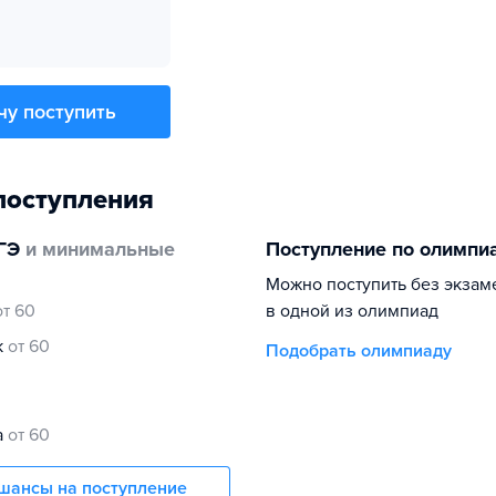
чу поступить
поступления
ГЭ
и минимальные
Поступление по олимпи
Можно поступить без экзам
от 60
в одной из олимпиад
к
от 60
Подобрать олимпиаду
0
а
от 60
шансы на поступление