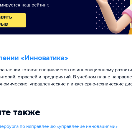
мируется наш рейтинг.
авить
зыв
лении «
Инноватика
»
равлении готовят специалистов по инновационному развити
риторий, отраслей и предприятий. В учебном плане направл
ономические, управленческие и инженерно-технические ди
те также
тербурга по направлению «управление инновациями»