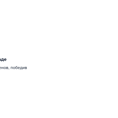
аде
енов, победив