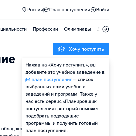
Россия
План поступления
Войти
циальности
Профессии
Олимпиады
Дни открытых д
Хочу поступить
ние
Нажав на «Хочу поступить», вы
Оценить шансы
добавите это учебное заведение в
план поступления
— список
Гайд по поступлению
выбранных вами учебных
заведений и программ. Также у
нас есть сервис «Планировщик
поступления», который поможет
подобрать подходящие
программы и получить готовый
 обладают
план поступления.