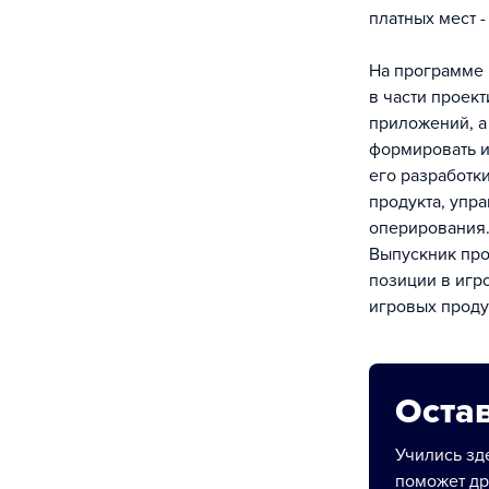
платных мест - 
На программе 
в части проек
приложений, а
формировать и
его разработк
продукта, упр
оперирования
Выпускник про
позиции в игр
игровых проду
Остав
Учились зде
поможет др