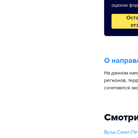
оценок фор
Ост
от
О направ
На данном нап
регионов, тер
сочетаются эк
Смотри
Вузы Санкт-Пе