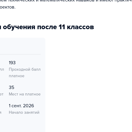
ем технических и математических навыков и имеют практич
оектов.
 обучения после 11 классов
193
лл
Проходной балл
платное
35
ет
Мест на платное
1 сент. 2026
я
Начало занятий