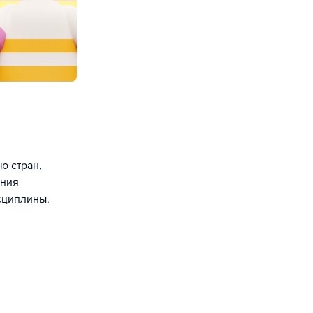
ю стран,
ения
сциплины.