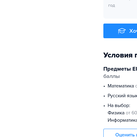
год
Хо
Условия 
Предметы Е
баллы
математика
русский язы
На выбор:
физика
от 6
информатик
Оценить 