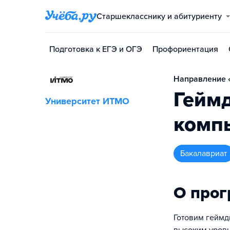
Старшекласснику и абитуриенту
Подготовка к ЕГЭ и ОГЭ
Профориентация
Направление «
Гейм
Университет ИТМО
комп
бакалавриат
О про
Готовим геймд