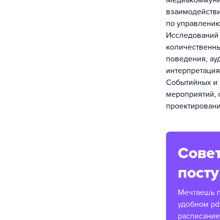
Медиакоммуни
взаимодействи
по управлению
Исследований 
количественны
поведения, ау
интерпретация
Событийных и 
мероприятий, 
проектировани
Совет
пост
Мечтаешь п
удобном pd
расписание