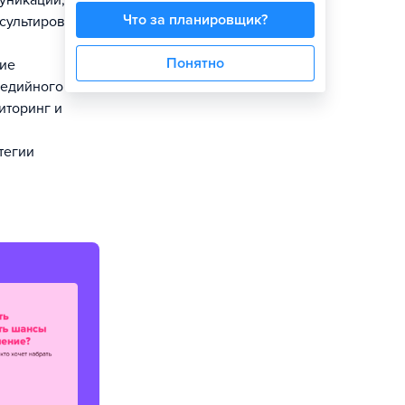
уникаций,
Что за планировщик?
сультирование
Понятно
ние
медийного
иторинг и
тегии