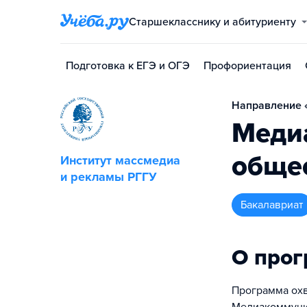
Старшекласснику и абитуриенту
Подготовка к ЕГЭ и ОГЭ
Профориентация
Направление 
Меди
обще
Институт массмедиа
и рекламы РГГУ
бакалавриат
О про
Программа охв