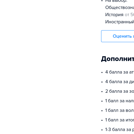
На выбор:
обществоз
история
от 5
иностранны
Оценить 
Дополнит
4 балла за а
4 балла за 
2 балла за з
1 балл за на
1 балл за во
1 балл за ит
1-3 балла за