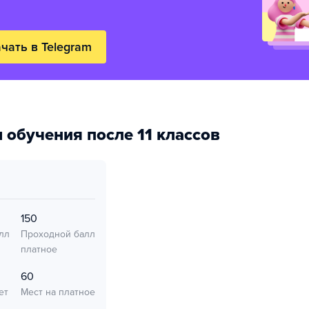
чать в Telegram
 обучения после 11 классов
150
лл
Проходной балл
платное
60
ет
Мест на платное