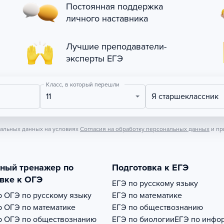
Постоянная поддержка
личного наставника
Лучшие преподаватели-
эксперты ЕГЭ
Класс, в который перешли
11
Я старшеклассник
нальных данных на условиях
Согласия на обработку персональных данных
и пр
тный тренажер по
Подготовка к ЕГЭ
вке к ОГЭ
ЕГЭ по русскому языку
р
ОГЭ по русскому языку
ЕГЭ по математике
р
ОГЭ по математике
ЕГЭ по обществознанию
р
ОГЭ по обществознанию
ЕГЭ по биологии
ЕГЭ по инфо