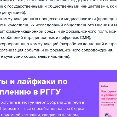
каций и общественных отношений (поддержка бизнес-комм
е с государственными и общественными инициативами, кон
 репутацией);
коммуникационных процессов и медиааналитики (проведе
х и качественных исследований общественного мнения и 
дит коммуникационной среды и информационного поля, мон
 сообщений в традиционных и цифровых СМИ);
корпоративных коммуникаций (разработка концепций и стра
организация событий и информационного сопровождения,
е культурно-социальных инициатив).
ы и лайфхаки по
уплению в РГГУ
оступить в этот универ? Собрали для тебя в
f-формате — все способы попасть на бюджет,
 приемной кампании, скидки на платном