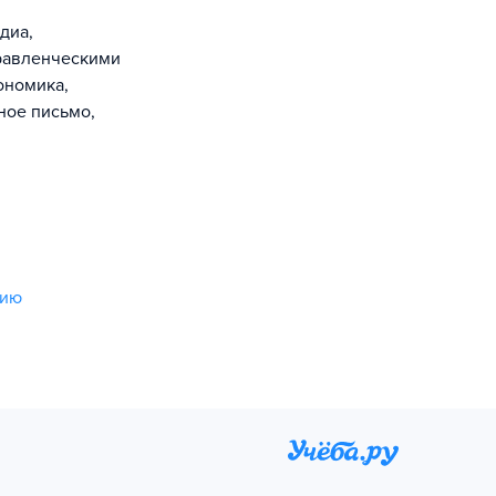
диа,
правленческими
ономика,
ное письмо,
нию