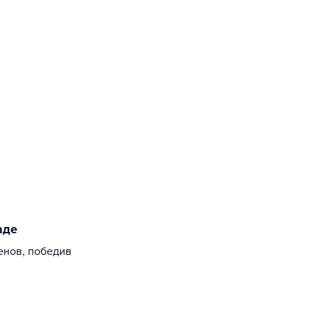
аде
енов, победив