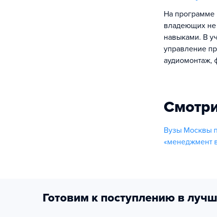
На программе 
владеющих не 
навыками. В у
управление пр
аудиомонтаж, 
Смотри
Вузы Москвы п
«менеджмент в
Готовим к поступлению в лучш