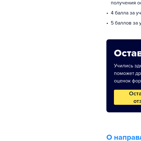
получения о
4 балла за у
5 баллов за
Остав
Учились зде
поможет др
оценок фор
Ост
от
О направ