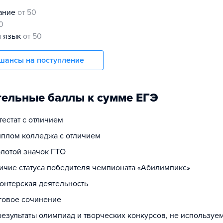
нание
от 50
0
й язык
от 50
шансы на поступление
ельные баллы к сумме ЕГЭ
ттестат с отличием
диплом колледжа с отличием
олотой значок ГТО
личие статуса победителя чемпионата «Абилимпикс»
лонтерская деятельность
оговое сочинение
 результаты олимпиад и творческих конкурсов, не используе