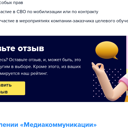
собых прав
частие в СВО по мобилизации или по контракту
 участие в мероприятиях компании-заказчика целевого обуч
ьте отзыв
сь? Оставьте отзыв, и, может быть, это
угим в выборе. Кроме этого, из ваших
мируется наш рейтинг.
авить
зыв
лении «
Медиакоммуникации
»