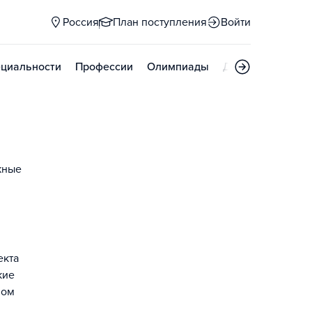
Россия
План поступления
Войти
циальности
Профессии
Олимпиады
Дни открытых д
жные
екта
кие
ном