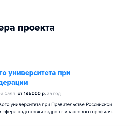
ера проекта
о университета при
дерации
й балл
от 196000 р.
за год
ого университета при Правительстве Российской
в сфере подготовки кадров финансового профиля.