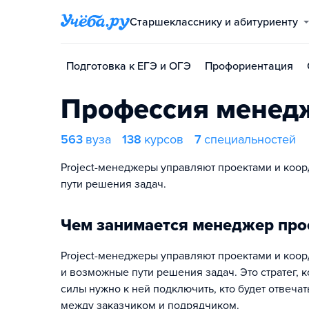
Старшекласснику и абитуриенту
Подготовка к ЕГЭ и ОГЭ
Профориентация
Профессия менед
563
вуза
138
курсов
7
специальностей
Project-менеджеры управляют проектами и коор
пути решения задач.
Чем занимается менеджер про
Project-менеджеры управляют проектами и коор
и возможные пути решения задач. Это стратег, к
силы нужно к ней подключить, кто будет отвеча
между заказчиком и подрядчиком.