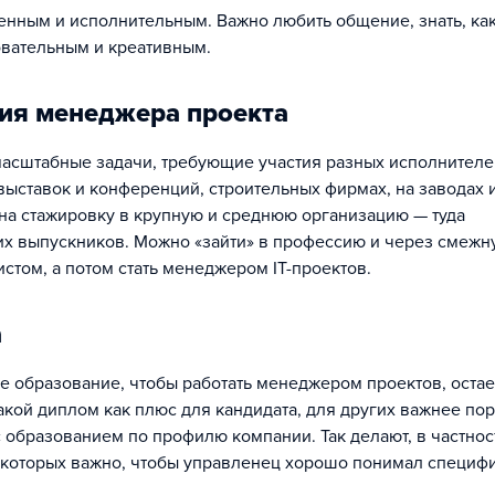
венным и исполнительным. Важно любить общение, знать, ка
овательным и креативным.
ия менеджера проекта
масштабные задачи, требующие участия разных исполнителе
выставок и конференций, строительных фирмах, на заводах и
 на стажировку в крупную и среднюю организацию — туда
их выпускников. Можно «зайти» в профессию и через смежн
стом, а потом стать менеджером IT-проектов.
а
е образование, чтобы работать менеджером проектов, остае
акой диплом как плюс для кандидата, для других важнее по
 образованием по профилю компании. Так делают, в частнос
я которых важно, чтобы управленец хорошо понимал специф