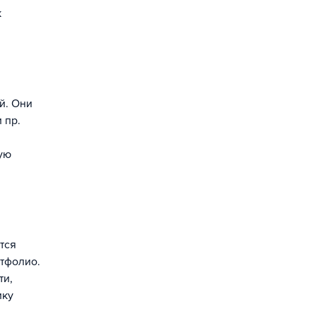
к
й. Они
 пр.
ую
тся
ртфолио.
ти,
ику