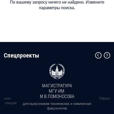
По вашему запросу ничего не найдено. Измените
параметры поиска.
Cпецпроекты
МАГИСТРАТУРА
МГУ ИМ.
М.В.ЛОМОНОСОВА
альное
Образова
ь в каждом
для выпускников технических и химических
факультетов