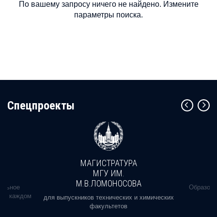
По вашему запросу ничего не найдено. Измените
параметры поиска.
Cпецпроекты
МАГИСТРАТУРА
МГУ ИМ.
М.В.ЛОМОНОСОВА
альное
Образова
ь в каждом
для выпускников технических и химических
факультетов