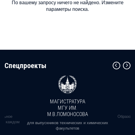
По вашему запросу ничего не найдено. Измените
параметры поиска.
Cпецпроекты
МАГИСТРАТУРА
МГУ ИМ.
М.В.ЛОМОНОСОВА
альное
Образова
ь в каждом
для выпускников технических и химических
факультетов