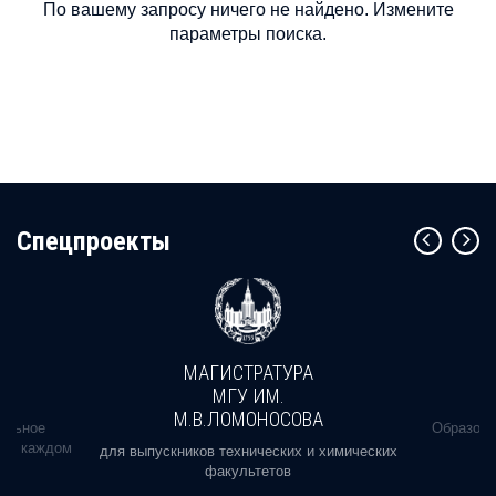
По вашему запросу ничего не найдено. Измените
параметры поиска.
Cпецпроекты
МАГИСТРАТУРА
МГУ ИМ.
М.В.ЛОМОНОСОВА
альное
Образова
ь в каждом
для выпускников технических и химических
факультетов