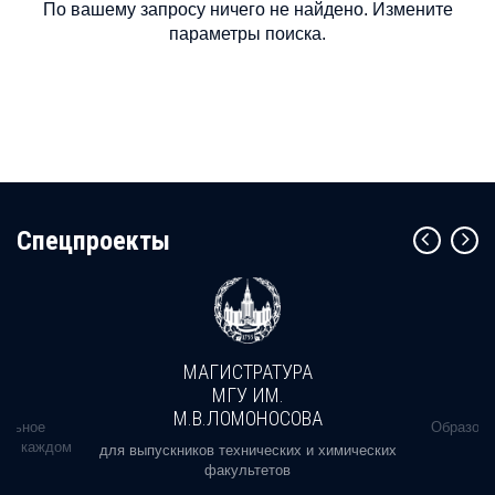
По вашему запросу ничего не найдено. Измените
параметры поиска.
Cпецпроекты
МАГИСТРАТУРА
МГУ ИМ.
М.В.ЛОМОНОСОВА
альное
Образова
ь в каждом
для выпускников технических и химических
факультетов