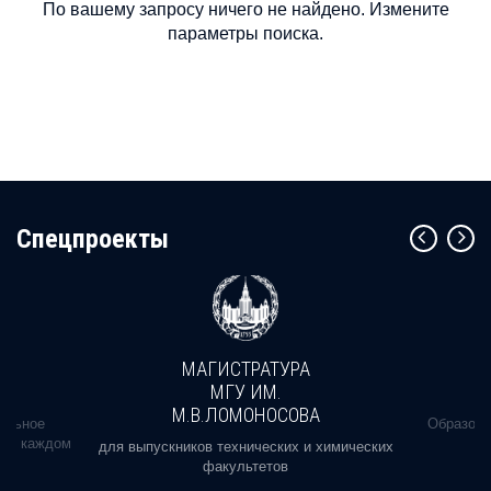
По вашему запросу ничего не найдено. Измените
параметры поиска.
Cпецпроекты
МАГИСТРАТУРА
МГУ ИМ.
М.В.ЛОМОНОСОВА
альное
Образова
ь в каждом
для выпускников технических и химических
факультетов