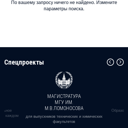
По вашему запросу ничего не найдено. Измените
параметры поиска.
Cпецпроекты
МАГИСТРАТУРА
МГУ ИМ.
М.В.ЛОМОНОСОВА
альное
Образова
ь в каждом
для выпускников технических и химических
факультетов