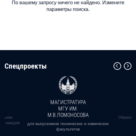
По вашему запросу ничего не найдено. Измените
параметры поиска.
Cпецпроекты
МАГИСТРАТУРА
МГУ ИМ.
М.В.ЛОМОНОСОВА
альное
Образова
ь в каждом
для выпускников технических и химических
факультетов