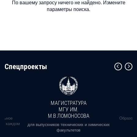
По вашему запросу ничего не найдено. Измените
параметры поиска.
Cпецпроекты
МАГИСТРАТУРА
МГУ ИМ.
М.В.ЛОМОНОСОВА
альное
Образова
ь в каждом
для выпускников технических и химических
факультетов