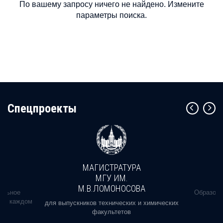
По вашему запросу ничего не найдено. Измените
параметры поиска.
Cпецпроекты
МАГИСТРАТУРА
МГУ ИМ.
М.В.ЛОМОНОСОВА
альное
Образова
ь в каждом
для выпускников технических и химических
факультетов