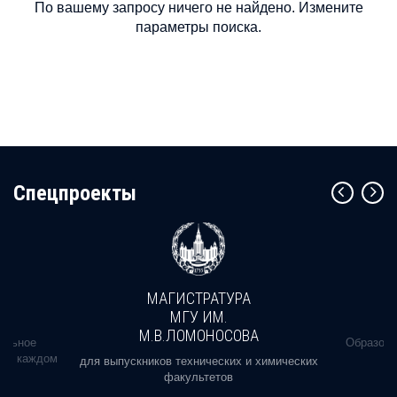
По вашему запросу ничего не найдено. Измените
параметры поиска.
Cпецпроекты
МАГИСТРАТУРА
МГУ ИМ.
М.В.ЛОМОНОСОВА
альное
Образова
ь в каждом
для выпускников технических и химических
факультетов