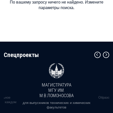
По вашему запросу ничего не найдено. Измените
параметры поиска.
Cпецпроекты
МАГИСТРАТУРА
МГУ ИМ.
М.В.ЛОМОНОСОВА
альное
Образова
ь в каждом
для выпускников технических и химических
факультетов