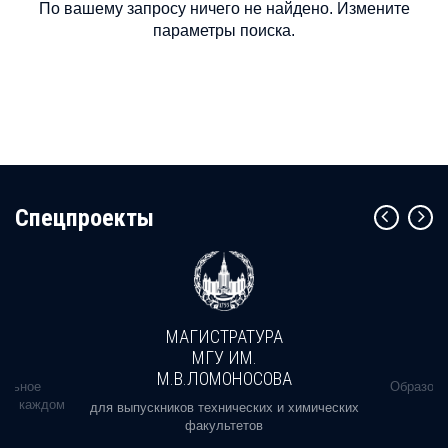
По вашему запросу ничего не найдено. Измените
параметры поиска.
Cпецпроекты
МАГИСТРАТУРА
МГУ ИМ.
М.В.ЛОМОНОСОВА
альное
Образова
ь в каждом
для выпускников технических и химических
факультетов