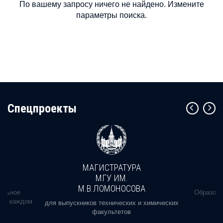
По вашему запросу ничего не найдено. Измените
параметры поиска.
Cпецпроекты
МАГИСТРАТУРА
МГУ ИМ.
М.В.ЛОМОНОСОВА
альное
Образова
ь в каждом
для выпускников технических и химических
факультетов