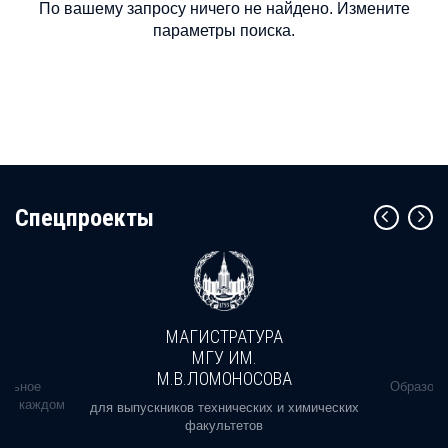
По вашему запросу ничего не найдено. Измените
параметры поиска.
Cпецпроекты
МАГИСТРАТУРА
МГУ ИМ.
М.В.ЛОМОНОСОВА
альное
Образова
ь в каждом
для выпускников технических и химических
факультетов