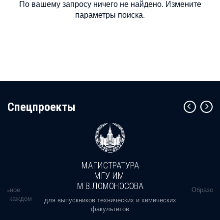
По вашему запросу ничего не найдено. Измените
параметры поиска.
Cпецпроекты
МАГИСТРАТУРА
МГУ ИМ.
М.В.ЛОМОНОСОВА
альное
Образова
ь в каждом
для выпускников технических и химических
факультетов