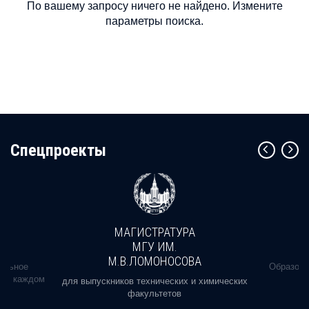
По вашему запросу ничего не найдено. Измените
параметры поиска.
Cпецпроекты
МАГИСТРАТУРА
МГУ ИМ.
М.В.ЛОМОНОСОВА
альное
Образова
ь в каждом
для выпускников технических и химических
факультетов