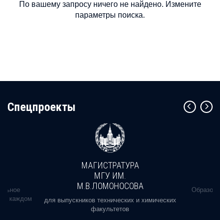
По вашему запросу ничего не найдено. Измените
параметры поиска.
Cпецпроекты
МАГИСТРАТУРА
МГУ ИМ.
М.В.ЛОМОНОСОВА
альное
Образова
ь в каждом
для выпускников технических и химических
факультетов