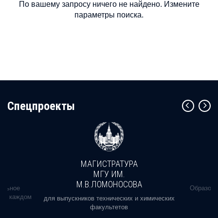
По вашему запросу ничего не найдено. Измените
параметры поиска.
Cпецпроекты
МАГИСТРАТУРА
МГУ ИМ.
М.В.ЛОМОНОСОВА
альное
Образова
ь в каждом
для выпускников технических и химических
факультетов