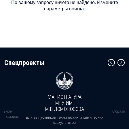
По вашему запросу ничего не найдено. Измените
параметры поиска.
Cпецпроекты
МАГИСТРАТУРА
МГУ ИМ.
М.В.ЛОМОНОСОВА
альное
Образова
ь в каждом
для выпускников технических и химических
факультетов