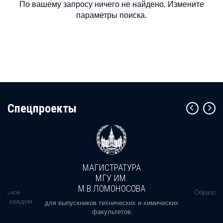
По вашему запросу ничего не найдено. Измените
параметры поиска.
Cпецпроекты
МАГИСТРАТУРА
МГУ ИМ.
М.В.ЛОМОНОСОВА
альное
Образова
ь в каждом
для выпускников технических и химических
факультетов