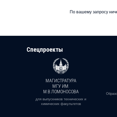
По вашему запросу ниче
Cпецпроекты
МАГИСТРАТУРА
И
МГУ ИМ.
М.В.ЛОМОНОСОВА
, реальное
Образо
орая есть
для выпускников технических и
химических факультетов