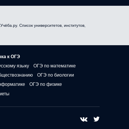
Учёба.ру. Список университетов, институтов,
ка к ОГЭ
усскому языку
ОГЭ по математике
бществознанию
ОГЭ по биологии
нформатике
ОГЭ по физике
меты