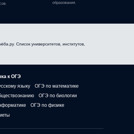
образования.
сов.
ёба.ру. Список университетов, институтов,
ка к ОГЭ
усскому языку
ОГЭ по математике
бществознанию
ОГЭ по биологии
нформатике
ОГЭ по физике
меты