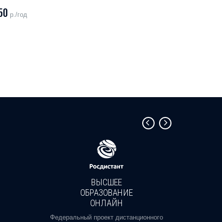
50
р./год
ВЫСШЕЕ
ОБРАЗОВАНИЕ
ОНЛАЙН
Пройди
профе
Федеральный проект дистанционного