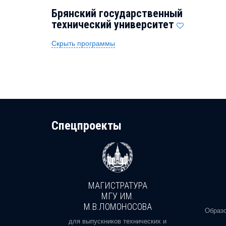
Брянский государственный
технический университет
Скрыть программы
Cпецпроекты
МАГИСТРАТУРА
И
МГУ ИМ.
М.В.ЛОМОНОСОВА
, реальное
Образо
орая есть
для выпускников технических и