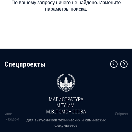
По вашему запросу ничего не найдено. Измените
параметры поиска.
Cпецпроекты
МАГИСТРАТУРА
МГУ ИМ.
М.В.ЛОМОНОСОВА
альное
Образова
ь в каждом
для выпускников технических и химических
факультетов