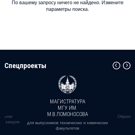
По вашему запросу ничего не найдено. Измените
параметры поиска.
Cпецпроекты
МАГИСТРАТУРА
МГУ ИМ.
М.В.ЛОМОНОСОВА
альное
Образова
ь в каждом
для выпускников технических и химических
факультетов