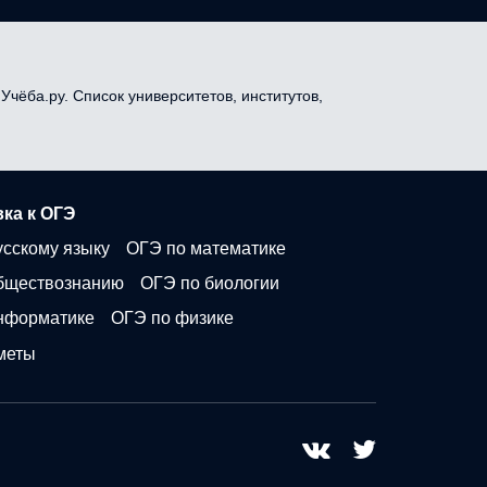
Учёба.ру. Список университетов, институтов,
ка к ОГЭ
усскому языку
ОГЭ по математике
бществознанию
ОГЭ по биологии
нформатике
ОГЭ по физике
меты