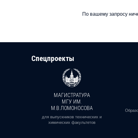
По вашему запросу ниче
Cпецпроекты
МАГИСТРАТУРА
И
МГУ ИМ.
М.В.ЛОМОНОСОВА
, реальное
Образо
орая есть
для выпускников технических и
химических факультетов