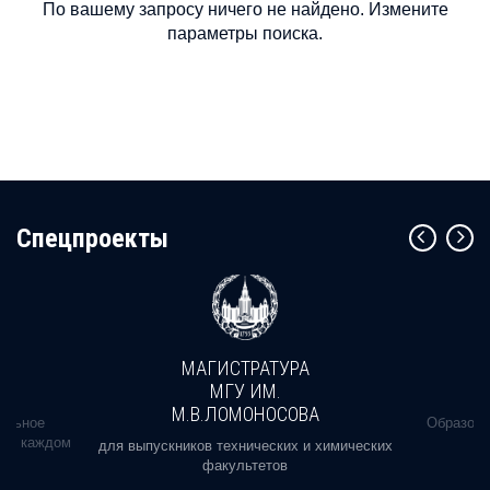
По вашему запросу ничего не найдено. Измените
параметры поиска.
Cпецпроекты
МАГИСТРАТУРА
МГУ ИМ.
М.В.ЛОМОНОСОВА
альное
Образова
ь в каждом
для выпускников технических и химических
факультетов