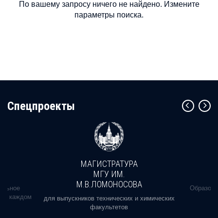
По вашему запросу ничего не найдено. Измените
параметры поиска.
Cпецпроекты
МАГИСТРАТУРА
МГУ ИМ.
М.В.ЛОМОНОСОВА
альное
Образова
ь в каждом
для выпускников технических и химических
факультетов