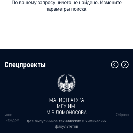
По вашему запросу ничего не найдено. Измените
параметры поиска.
Cпецпроекты
МАГИСТРАТУРА
МГУ ИМ.
М.В.ЛОМОНОСОВА
альное
Образова
ь в каждом
для выпускников технических и химических
факультетов