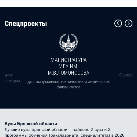
Cпецпроекты
МАГИСТРАТУРА
МГУ ИМ.
М.В.ЛОМОНОСОВА
альное
Образова
ь в каждом
для выпускников технических и химических
факультетов
Вузы Брянской области
Лучшие вузы Брянской области – найдено 2 вуза и 2
программы обучения (бакалавриата, специалитета) в 2026