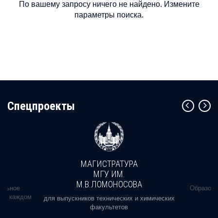
По вашему запросу ничего не найдено. Измените
параметры поиска.
Cпецпроекты
МАГИСТРАТУРА
МГУ ИМ.
М.В.ЛОМОНОСОВА
альное
Образова
ь в каждом
для выпускников технических и химических
факультетов