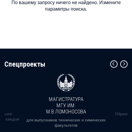
По вашему запросу ничего не найдено. Измените
параметры поиска.
Cпецпроекты
МАГИСТРАТУРА
МГУ ИМ.
М.В.ЛОМОНОСОВА
альное
Образова
ь в каждом
для выпускников технических и химических
факультетов