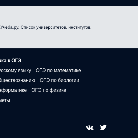
Учёба.ру. Список университетов, институтов,
ка к ОГЭ
усскому языку
ОГЭ по математике
бществознанию
ОГЭ по биологии
нформатике
ОГЭ по физике
меты