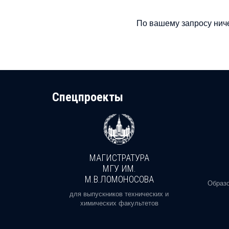
По вашему запросу ниче
Cпецпроекты
МАГИСТРАТУРА
И
МГУ ИМ.
М.В.ЛОМОНОСОВА
, реальное
Образо
орая есть
для выпускников технических и
химических факультетов