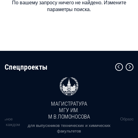
По вашему запросу ничего не найдено. Измените
параметры поиска.
Cпецпроекты
МАГИСТРАТУРА
МГУ ИМ.
М.В.ЛОМОНОСОВА
альное
Образова
ь в каждом
для выпускников технических и химических
факультетов