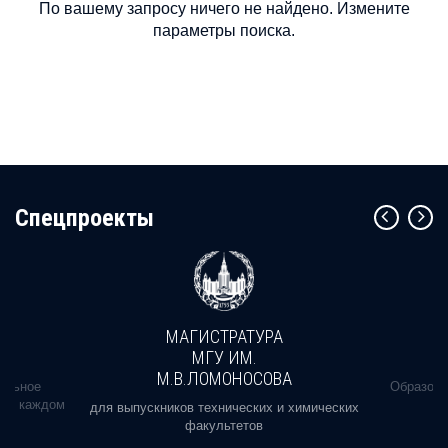
По вашему запросу ничего не найдено. Измените
параметры поиска.
Cпецпроекты
МАГИСТРАТУРА
МГУ ИМ.
М.В.ЛОМОНОСОВА
альное
Образова
ь в каждом
для выпускников технических и химических
факультетов