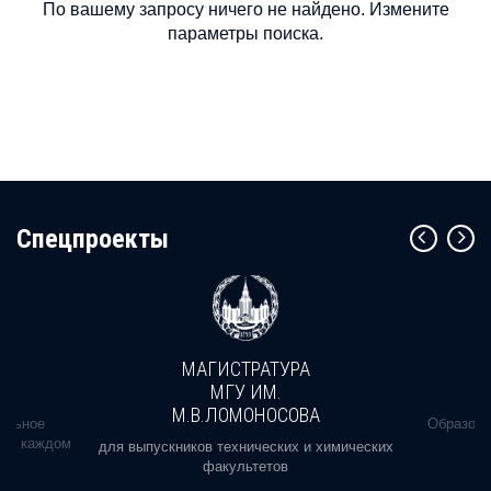
По вашему запросу ничего не найдено. Измените
параметры поиска.
Cпецпроекты
МАГИСТРАТУРА
МГУ ИМ.
М.В.ЛОМОНОСОВА
альное
Образова
ь в каждом
для выпускников технических и химических
факультетов