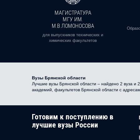
МАГИСТРАТУРА
И
МГУ ИМ.
М.В.ЛОМОНОСОВА
, реальное
Образо
орая есть
для выпускников технических и
химических факультетов
Вузы Брянской области
Лучшие вузы Брянской области – найдено 2 вуза и 2
академий, факультетов Брянской области с адреса
Готовим к поступлению в
лучшие вузы России