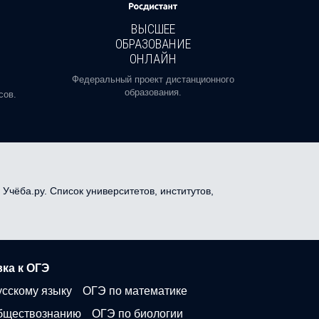
ВЫСШЕЕ
ОБРАЗОВАНИЕ
ОНЛАЙН
Пройди
профе
Федеральный проект дистанционного
образования.
сов.
Учёба.ру. Список университетов, институтов,
ка к ОГЭ
усскому языку
ОГЭ по математике
бществознанию
ОГЭ по биологии