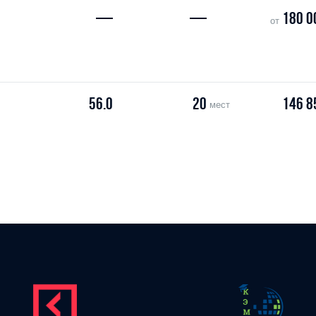
—
—
180 0
от
56.0
20
146 8
мест