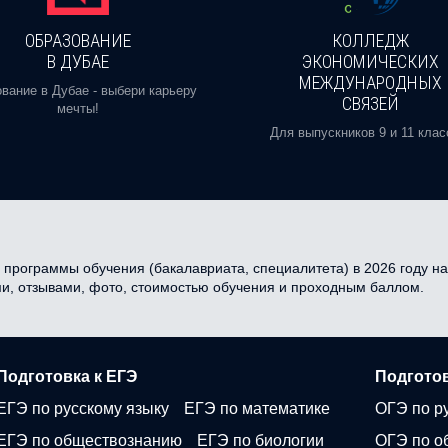
ОБРАЗОВАНИЕ
КОЛЛЕДЖ
В ДУБАЕ
ЭКОНОМИЧЕСКИХ
МЕЖДУНАРОДНЫХ
вание в Дубае - выбери карьеру
СВЯЗЕЙ
мечты!
Для выпускников 9 и 11 клас
 программы обучения (бакалавриата, специалитета) в 2026 году на 
ми, отзывами, фото, стоимостью обучения и проходным баллом.
Подготовка к ЕГЭ
Подготов
ЕГЭ по русскому языку
ЕГЭ по математике
ОГЭ по р
ЕГЭ по обществознанию
ЕГЭ по биологии
ОГЭ по о