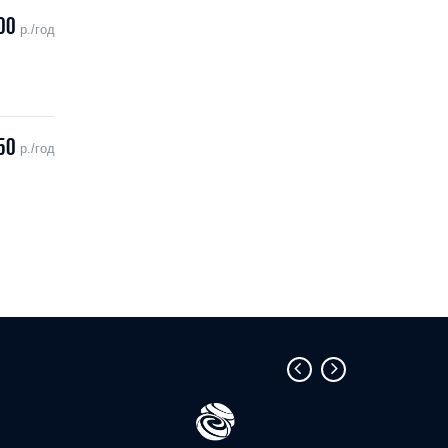
00
р./год
50
р./год